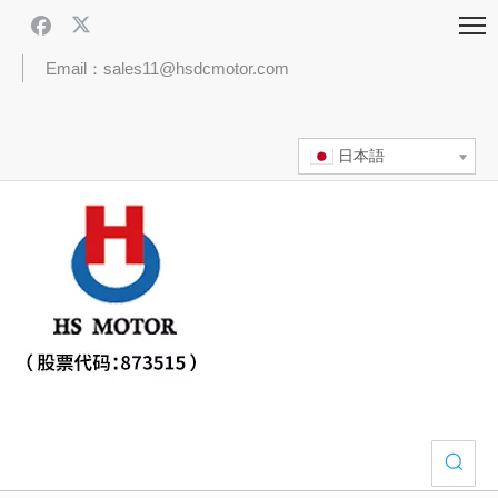
Email：sales11@hsdcmotor.com
日本語