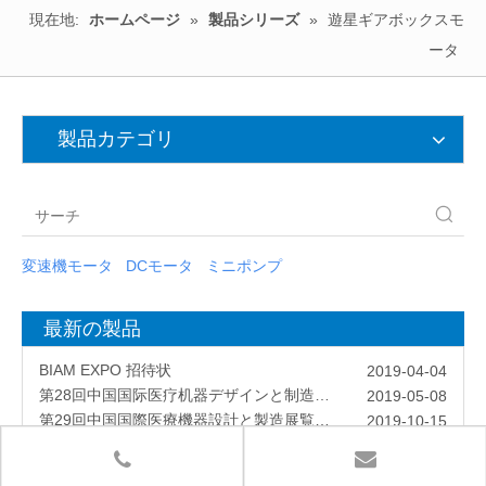
現在地:
ホームページ
»
製品シリーズ
»
遊星ギアボックスモ
ータ
製品カテゴリ
変速機モータ
DCモータ
ミニポンプ
最新の製品
ロスティ訪問
2019-03-06
BIAM EXPO 招待状
2019-04-04
第28回中国国际医疗机器デザインと制造展示会
2019-05-08
第29回中国国際医療機器設計と製造展覧会(ICMD)
2019-10-15
第24回アジア国際パワートレーン・コントロール技術展示会
2019-10-16
ドイツ・デュッセルドルフ国際医療機器・設備展示会
2019-10-16