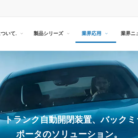
について.
製品シリーズ
業界応用
業界ニ
 トランク自動開閉装置、バック
ポータのソリューション。