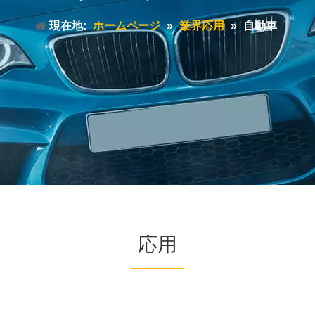
現在地:
ホームページ
»
業界応用
»
自動車
応用