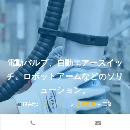
電動バルブ、自動エアースイッ
チ、ロボットアームなどのソリ
ューション。
現在地:
ホームページ
»
業界応用
»
工業