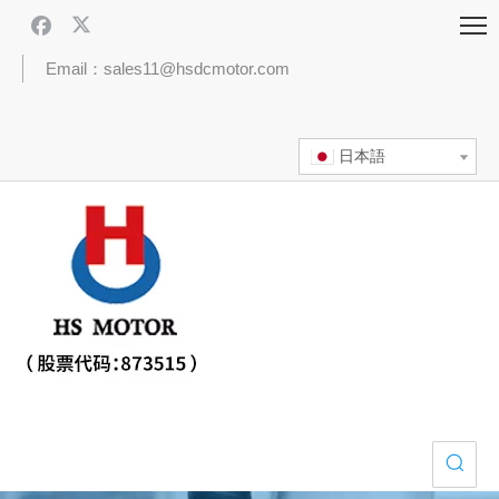
Email：sales11@hsdcmotor.com
日本語