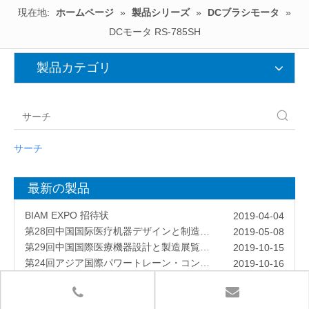
現在地:
ホームページ
»
製品シリーズ
»
DCブラシモータ
»
DCモータ RS-785SH
製品カテゴリ
サーチ
最新の製品
ロスティ訪問
2019-03-06
BIAM EXPO 招待状
2019-04-04
第28回中国国际医疗机器デザインと制造展示会
2019-05-08
第29回中国国際医療機器設計と製造展覧会(ICMD)
2019-10-15
第24回アジア国際パワートレーン・コントロール技術展示会
2019-10-16
ドイツ・デュッセルドルフ国際医療機器・設備展示会
2019-10-16
ドイツ・ニュルンベルク工業自動化展示会
2019-10-16
ホスン昊昇、「巨大貢献サプライヤー」賞
2019-04-18