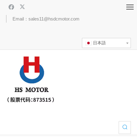
Email：sales11@hsdcmotor.com
日本語