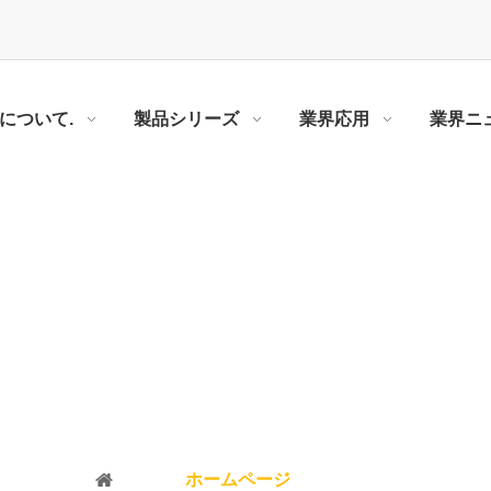
Rについて.
製品シリーズ
業界応用
業界ニ
型、電動人形、4wdトイカーのソ
現在地:
ホームページ
»
電動玩具