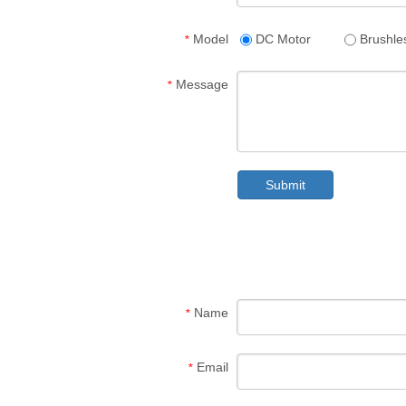
Model
DC Motor
Brushle
*
Message
*
Submit
Name
*
Email
*