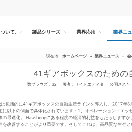
について.
製品シリーズ
業界応用
業界ニュ
現在地:
ホームページ
»
業界ニュース
»
会
41ギアボックスのための
数ブラウズ：
32
著者：サイトエディタ 公開された： 20
engは包括的に41ギアボックスの自動生産ラインを導入し、2017年
主に以下の側面で具体化されています：1、オペレーション・エッ
体の最適化。 Haoshengにある程度の経済的利益をもたらしま
性を改善することがより重要です。そしてこれは、高品質な生存と