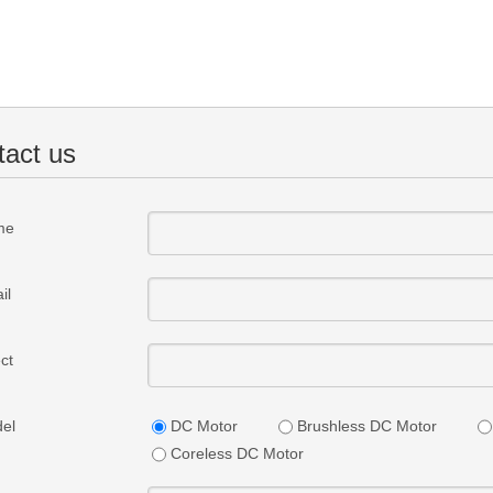
tact us
me
il
ct
el
DC Motor
Brushless DC Motor
Coreless DC Motor