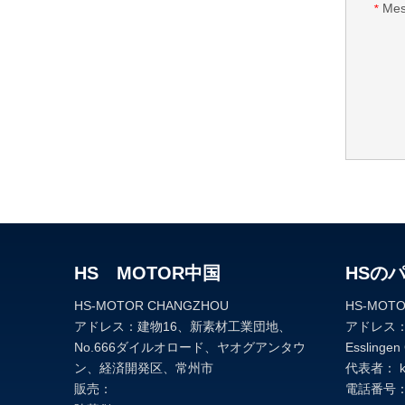
Mes
*
HS MOTOR中国
HSの
HS-MOTOR CHANGZHOU
HS-MOTOR
アドレス：建物16、新素材工業団地、
アドレス：Kr
No.666ダイルオロード、ヤオグアンタウ
Esslingen
ン、経済開発区、常州市
代表者： ke
販売：
電話番号：+4