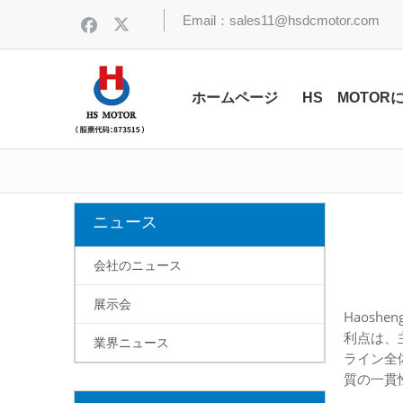
Email：sales11@hsdcmotor.com
ホームページ
HS MOTOR
ニュース
会社のニュース
展示会
Haosh
利点は、
業界ニュース
ライン全
質の一貫