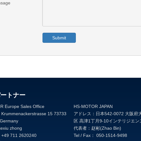
sage
Submit
パートナー
 Europe Sales Office
HS-MOTOR JAPAN
ummenackerstrasse 15 73733
アドレス：日本542-0072 大阪
 Germany
区 高津1丁月9-10インテリジエン
xiu zhong
代表者：赵彬(Zhao Bin)
9 711 2620240
Tel / Fax： 050-1514-9498